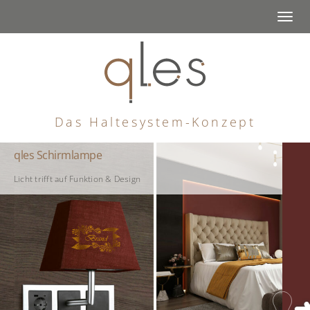
Togg
navi
Das Haltesystem-Konzept
qles Schirmlampe
Licht trifft auf Funktion & Design