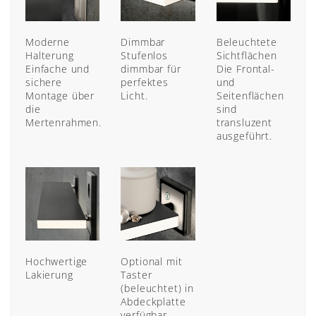
Moderne
Dimmbar
Beleuchtete
Halterung
Stufenlos
Sichtflächen
Einfache und
dimmbar für
Die Frontal-
sichere
perfektes
und
Montage über
Licht.
Seitenflächen
die
sind
Mertenrahmen.
transluzent
ausgeführt.
Hochwertige
Optional mit
Lakierung
Taster
(beleuchtet) in
Abdeckplatte
verfügbar.