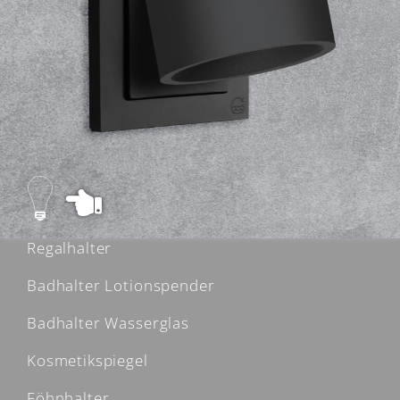
Menü
Style-System
Flex-Base
Wandlampe
Regalhalter
Badhalter Lotionspender
Badhalter Wasserglas
Kosmetikspiegel
Föhnhalter