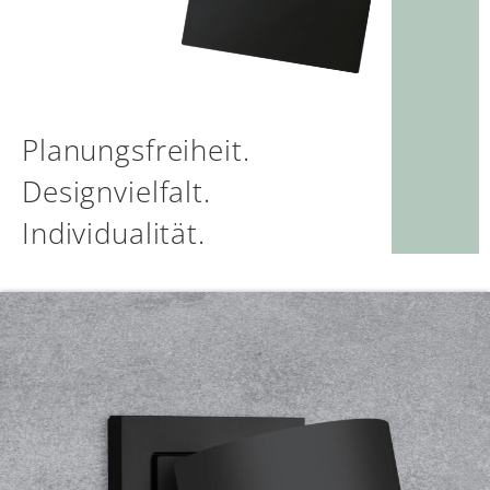
Einzeln oder kombiniert
Die qles Akku Leuchte kann jeweils auf einer einzelnen
Schalterdose montiert werden oder Teil eines
Mehrfachrahmens sein.