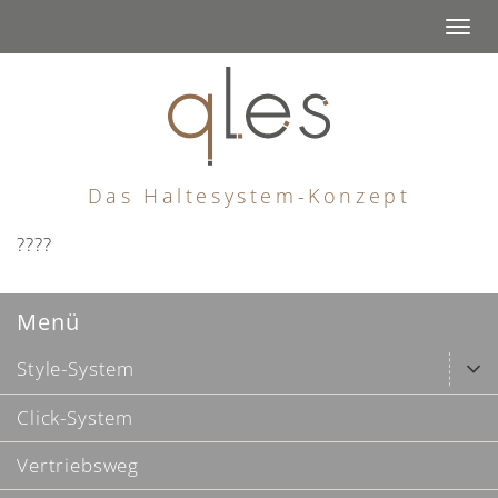
Togg
navi
Das Haltesystem-Konzept
????
Menü
Style-System
Click-System
Vertriebsweg