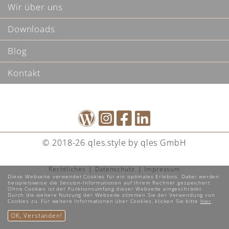
Wir über uns
Downloads
Blog
Kontakt
© 2018-26 qles.style by qles GmbH
Rechtliches
Datenschutz
Impressum
Diese Webseite verwendet Cookies für ein optimales Erlebnis. Dabei werden
beispielsweise die Session-Informationen auf Ihrem Rechner gespeichert.
Ohne Cookies ist der Funktionsumfang dieser Webseite eingeschränkt.
Durch die weitere Nutzung der Webseite stimmen Sie der Verwendung von
Cookies zu. Für weitere Informationen über Cookies, klicken Sie bitte
hier
.
OK, Verstanden!