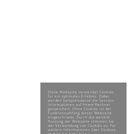
Diese Webseite verwendet Cookies
für ein optimales Erlebnis. Dabei
werden beispielsweise die Session-
Informationen auf Ihrem Rechner
gespeichert. Ohne Cookies ist der
Funktionsumfang dieser Webseite
eingeschränkt. Durch die weitere
Nutzung der Webseite stimmen Sie
der Verwendung von Cookies zu. Für
weitere Informationen über Cookies,
klicken Sie bitte
hier
.