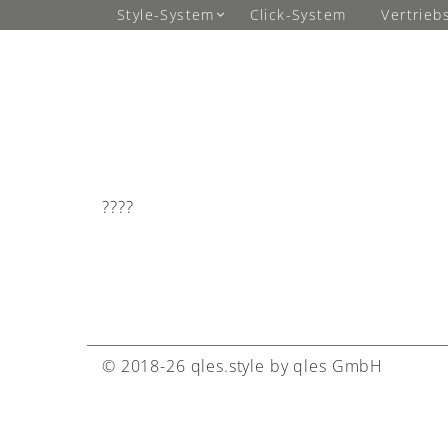
Style-System
Click-System
Vertrieb
????
© 2018-26 qles.style by qles GmbH