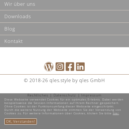
Wir über uns
Downloads
Blog
Kontakt
© 2018-26 qles.style by qles GmbH
Rechtliches
Datenschutz
Impressum
Diese Webseite verwendet Cookies für ein optimales Erlebnis. Dabei werden
beispielsweise die Session-Informationen auf Ihrem Rechner gespeichert.
Ohne Cookies ist der Funktionsumfang dieser Webseite eingeschränkt.
Durch die weitere Nutzung der Webseite stimmen Sie der Verwendung von
Cookies zu. Für weitere Informationen über Cookies, klicken Sie bitte
hier
.
OK, Verstanden!