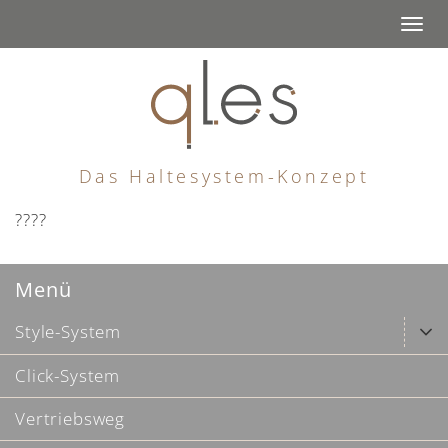
Togg
navi
Das Haltesystem-Konzept
????
Menü
Style-System
Click-System
Vertriebsweg